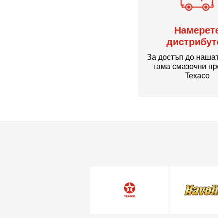
Намерет
дистрибут
За достъп до наша
гама смазочни пр
Texaco