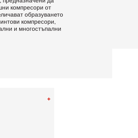
, предназначени да
шни компресори от
величават образуването
винтови компресори,
ални и многостъпални