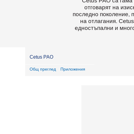
Cetus PAO са гама
отговарят на изи
последно поколение, п
на отлагания. Cetu
едностъпални и мног
Cetus PAO
Общ преглед
Приложения