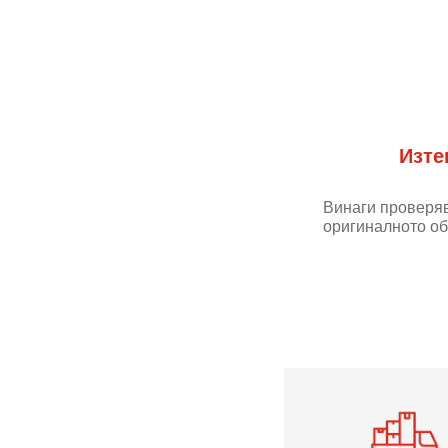
Изте
Винаги проверяв
оригиналното об