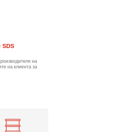
е SDS
производителя на
те на клиента за