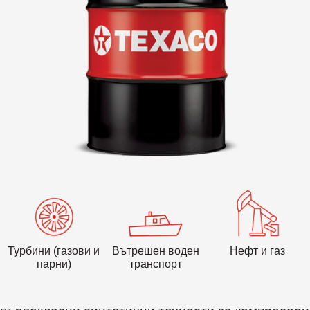
VARTECH
Texaco VARTECH
Да разберем повече за лака
Лакови отлагания в компресорите
Лакови отлагания в турбините
Турбини (газови и
Вътрешен воден
Нефт и газ
парни)
транспорт