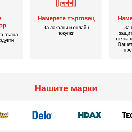
е
Намерете търговец
Наме
ор
За локални и онлайн
За 
покупки
защит
та пълна
всяка 
одукти
Вашет
пре
Нашите марки