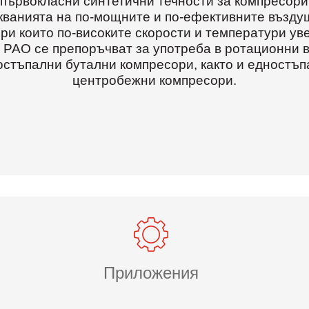
 първокласни синтетични течности за компресори
скванията на по-мощните и по-ефективните възду
ри които по-високите скорости и температури у
s PAO се препоръчват за употреба в ротационни 
остъпални бутални компресори, както и едностъп
центробежни компресори.
Приложения