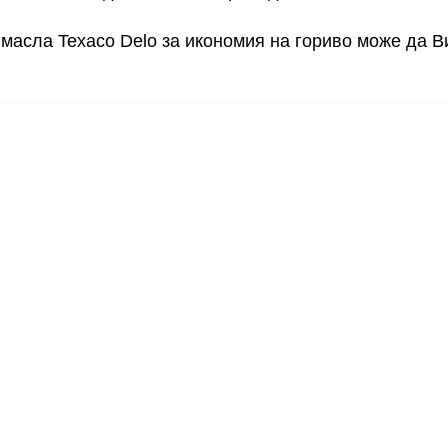
 масла Texaco Delo за икономия на гориво може да В
VARTECH
Texaco VARTECH
Да разберем повече за лака
Лакови отлагания в компресорите
Лакови отлагания в турбините