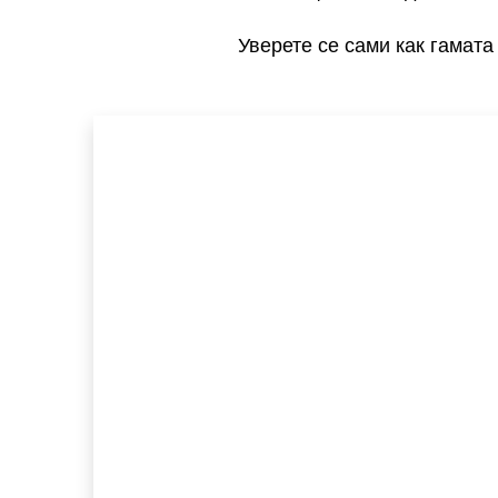
оборудване
Вътрешен воден транспорт
Havoline Често задавани въпроси
Уверете се сами как гамата
Индустриални
Лични превозни средства за 
Texaco
свободното време
Производство на енергия
Texaco PitPack
Нефт и газ
Тежкотоварни дизелови 
Texaco EGX Antifreeze/Coolants
Други
превозни средства + 
оборудване
Специализирани продукти