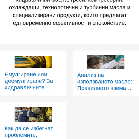
охлаждащи, технологични и турбинни масла и
специализирани продукти, които предлагат
едновременно ефективност и спокойствие.
Емулгиране или
Анализ на
деемулгиране? За
използваното масло:
хидравличните
Правилното вземане
масла това е
на проби дава по-
въпросът
надеждни резултати
Как да се избегнат
проблемите,