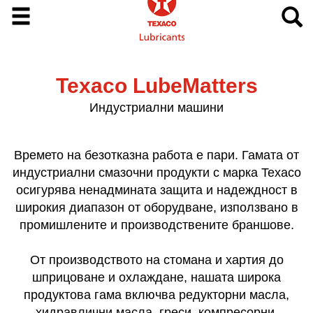
Texaco LubeMatters
Индустриални машини
Времето на безотказна работа е пари. Гамата от
индустриални смазочни продукти с марка Texaco
осигурява ненадмината защита и надеждност в
широкия диапазон от оборудване, използвано в
промишлените и производствените браншове.
От производството на стомана и хартия до
шприцоване и охлаждане, нашата широка
продуктова гама включва редукторни масла,
хидравлични масла, греси, компресорни,