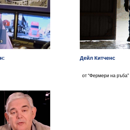
Дейл Китченс
н:
от “Фермери на ръба”