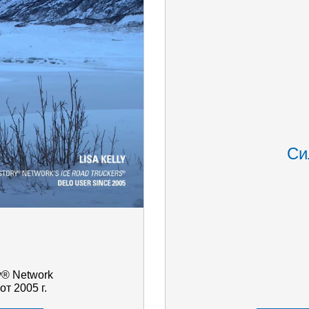
Си
y® Network
т 2005 г.