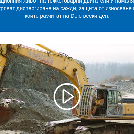
ционния живот на тежкотоварни двигатели и намаляв
ряват диспергиране на сажди, защита от износване и
VARTECH
които разчитат на Delo всеки ден.
Texaco VARTECH
Да разберем повече за лака
Лакови отлагания в компресорите
Лакови отлагания в турбините