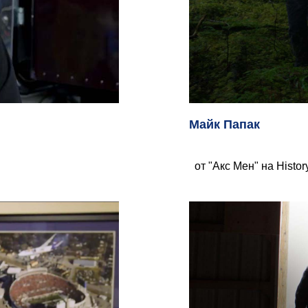
Майк Папак
от "Акс Мен" на Histo