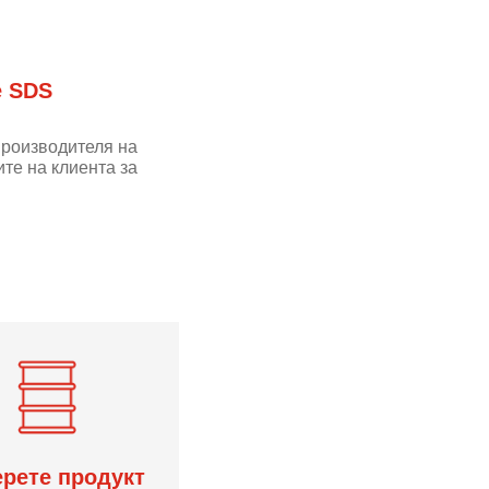
е SDS
производителя на
те на клиента за
рете продукт