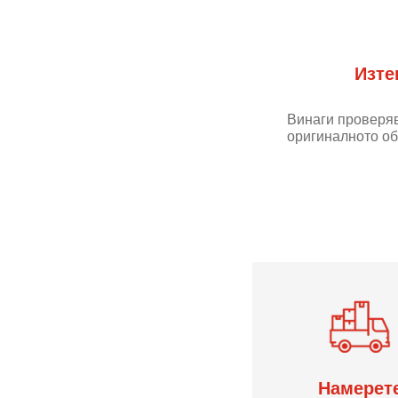
Изте
Винаги проверяв
оригиналното об
Намерет