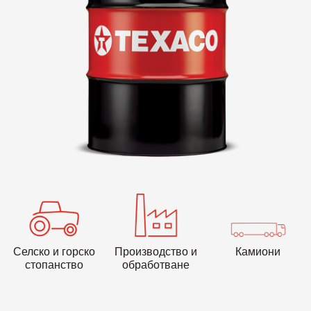
VARTECH
Texaco VARTECH
Да разберем повече за лака
Лакови отлагания в компресорите
Лакови отлагания в турбините
Селско и горско
Производство и
Камиони
стопанство
обработване