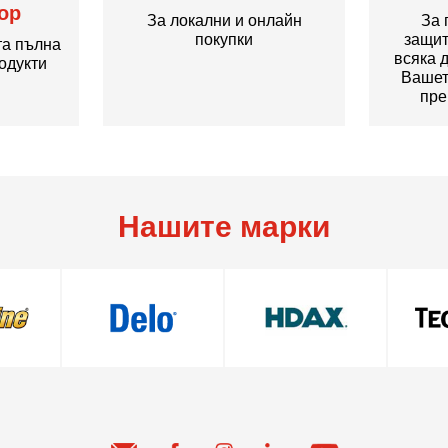
ор
За локални и онлайн
За 
покупки
защит
та пълна
всяка 
одукти
Вашет
пре
Нашите марки