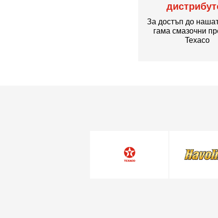
дистрибут
За достъп до наша
гама смазочни пр
Texaco