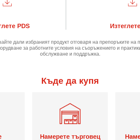
глете PDS
Изтеглет
айте дали избраният продукт отговаря на препоръките на 
орудване за работните условия на съоръжението и практики
обслужване и поддръжка.
Къде да купя
е
Намерете търговец
Наме