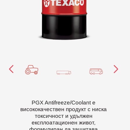
PGX Antifreeze/Coolant е
висококачествен продукт с ниска
токсичност и удължен
експлоатационен живот,
формулиран да защитава