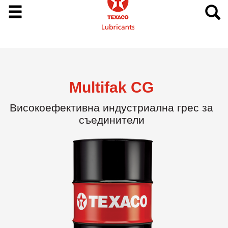
Multifak CG
Високоeфективна индустриална грес за
съединители