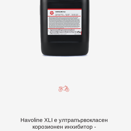
Havoline XLI е ултрапървокласен
корозионен инхибитор -