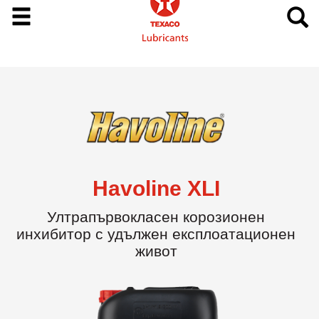
Havoline XLI
Ултрапървокласен корозионен
инхибитор с удължен експлоатационен
живот