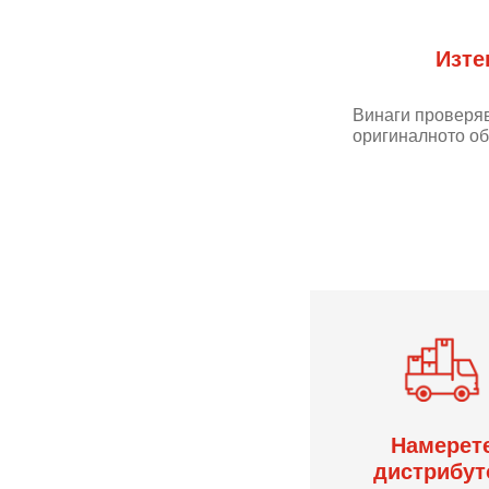
Изте
Винаги проверяв
оригиналното об
Намерет
дистрибут