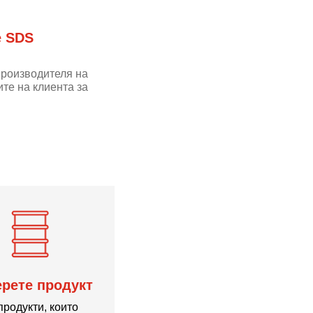
е SDS
производителя на
те на клиента за
рете продукт
продукти, които