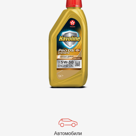
VARTECH
Texaco VARTECH
Да разберем повече за лака
Лакови отлагания в компресорите
Лакови отлагания в турбините
Автомобили