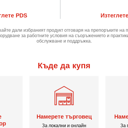
глете PDS
Изтеглет
айте дали избраният продукт отговаря на препоръките на 
орудване за работните условия на съоръжението и практики
обслужване и поддръжка.
Къде да купя
е
Намерете търговец
Наме
ор
За локални и онлайн
За 