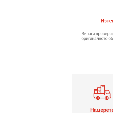
Изте
Винаги проверяв
оригиналното об
Намерет