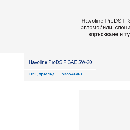
Havoline ProDS F
автомобили, специ
впръскване и т
Havoline ProDS F SAE 5W-20
Общ преглед
Приложения