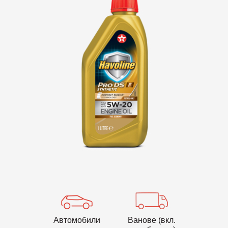
VARTECH
Texaco VARTECH
Да разберем повече за лака
Лакови отлагания в компресорите
Лакови отлагания в турбините
Автомобили
Ванове (вкл.