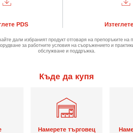
глете PDS
Изтеглет
айте дали избраният продукт отговаря на препоръките на 
орудване за работните условия на съоръжението и практики
обслужване и поддръжка.
Къде да купя
е
Намерете търговец
Наме