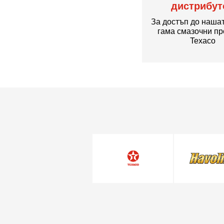
дистрибут
За достъп до наша
гама смазочни пр
Texaco