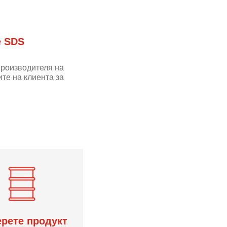
е SDS
производителя на
те на клиента за
рете продукт