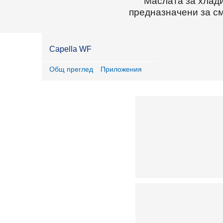
Маслата за хлади
предназначени за см
Capella WF
Общ преглед
Приложения