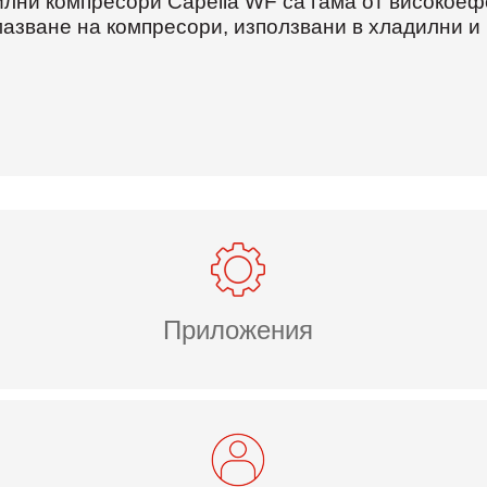
лни компресори Capella WF са гама от високоеф
азване на компресори, използвани в хладилни и
Приложения