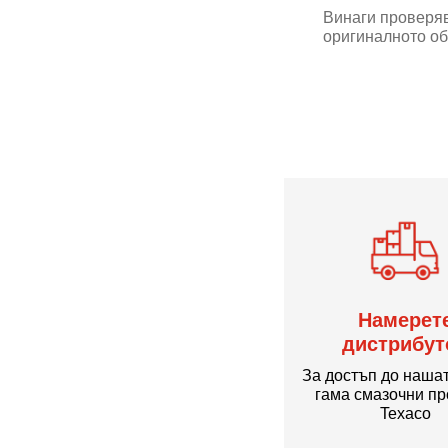
Винаги проверяв
оригиналното об
Намерет
дистрибут
За достъп до наша
гама смазочни пр
Texaco