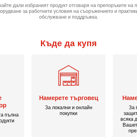
айте дали избраният продукт отговаря на препоръките на 
орудване за работните условия на съоръжението и практики
обслужване и поддръжка.
Къде да купя
е
Намерете търговец
Наме
ор
За локални и онлайн
За 
покупки
защит
та пълна
всяка 
одукти
Вашет
пре