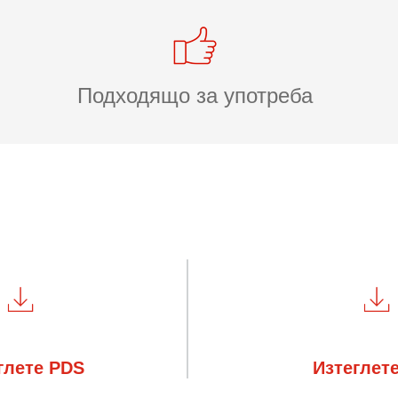
Подходящо за употреба
глете PDS
Изтеглет