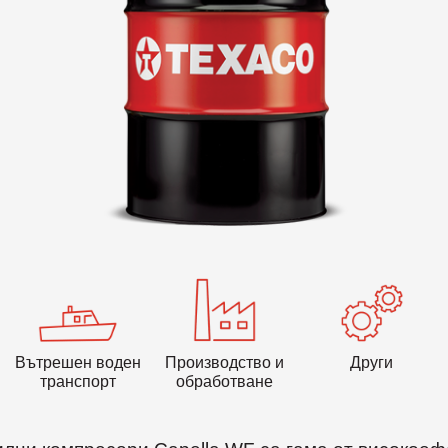
VARTECH
Texaco VARTECH
Да разберем повече за лака
Лакови отлагания в компресорите
Лакови отлагания в турбините
Вътрешен воден
Производство и
Други
транспорт
обработване